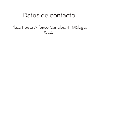
Datos de contacto
Plaza Poeta Alfonso Canales, 4, Málaga,
Spain
618469638
mariaperez@mariaperezabogada.page
MPC-Abogada
mariaperez@mariaperezabogada.page
618469638
Plaza Poeta Alfonso Canales 4, 1º derecha,