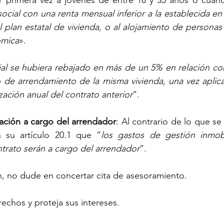
or primera vez a jóvenes de entre 18 y 35 años o cuand
 social con una renta mensual inferior a la establecida e
l plan estatal de vivienda, o al alojamiento de personas
ómica
».
cial se hubiera rebajado en más de un 5% en relación con
o de arrendamiento de la misma vivienda, una vez aplica
ización anual del contrato anterior
”.
ación a cargo del arrendador
: Al contrario de lo que se
n su artículo 20.1 que “
los gastos de gestión inmobil
ntrato serán a cargo del arrendador
”.
n, no dude en concertar cita de asesoramiento.
echos y proteja sus intereses.