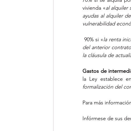
70% si se alquila p
vivienda «
al alquiler
ayudas al alquiler de
vulnerabilidad econ
 90% si «
la renta ini
del anterior contrat
la cláusula de actual
Gastos de intermedi
la Ley establece e
formalización del co
Para más informació
Infórmese de sus der