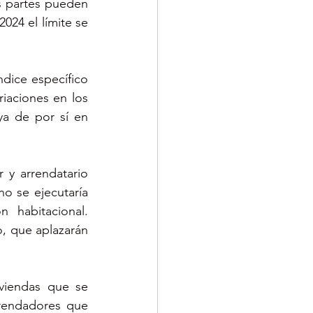
s partes pueden 
024 el límite se 
ndice específico 
iaciones en los 
a de por sí en 
 y arrendatario 
 se ejecutaría 
 habitacional. 
, que aplazarán 
viendas que se 
rendadores que 