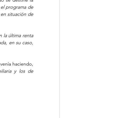
o se destine la 
n el programa de 
 en situación de 
 la última renta 
da, en su caso, 
 venía haciendo, 
iaria y los de 