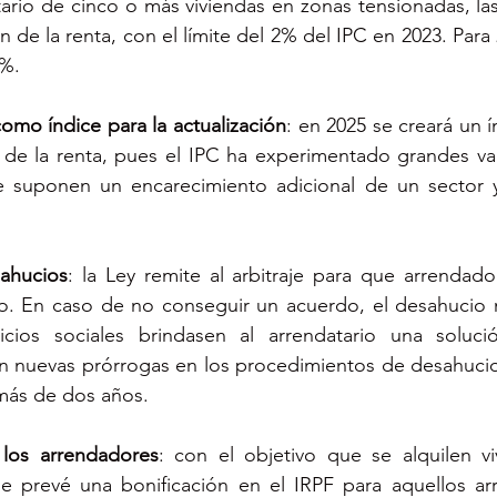
tario de cinco o más viviendas en zonas tensionadas, la
ón de la renta, con el límite del 2% del IPC en 2023. Para 2
%. 
como índice para la actualización
: en 2025 se creará un í
n de la renta, pues el IPC ha experimentado grandes var
 suponen un encarecimiento adicional de un sector y
ahucios
: la Ley remite al arbitraje para que arrendador
o. En caso de no conseguir un acuerdo, el desahucio no
cios sociales brindasen al arrendatario una solución
en nuevas prórrogas en los procedimientos de desahucio
más de dos años.
 los arrendadores
: con el objetivo que se alquilen vi
se prevé una bonificación en el IRPF para aquellos ar