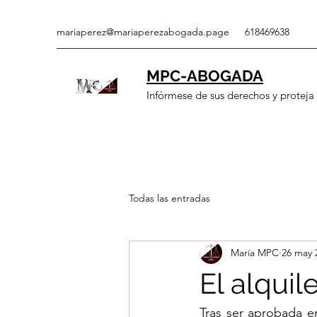
mariaperez@mariaperezabogada.page
618469638
MPC-ABOGADA
Infórmese de sus derechos y proteja 
Todas las entradas
María MPC
26 may 
El alquil
Tras ser aprobada en